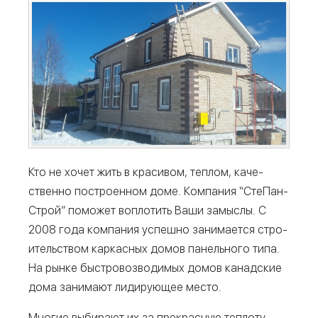
Кто не хочет жить в кра­си­вом, теп­лом, каче­
ствен­но постро­ен­ном доме. Ком­па­ния “Сте­Пан­
Строй” помо­жет вопло­тить Ваши замыс­лы. С
2008 года ком­па­ния успеш­но зани­ма­ет­ся стро­
и­тель­ством кар­кас­ных домов панель­но­го типа.
На рын­ке быст­ро­воз­во­ди­мых домов канад­ские
дома зани­ма­ют лиди­ру­ю­щее место.
Мно­гие выби­ра­ют их за пре­крас­ную теп­ло­ту,