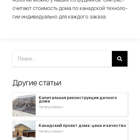
счи­та­ют сто­и­мость дома по канад­ской тех­но­ло­
гии инди­ви­ду­аль­но для каж­до­го заказа.
Другие статьи
Капитальная реконструкция дачного
дома
Читать статью »
Канадский проект дома: цена и качество
Читать статью »