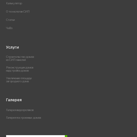
Калькулятор
О технологии СИП
Статьи
ЧаВо
Услуги
Строительство домов
из СИП панелей
Реконструкция домов
надстройка домов
Увеличение площади
загородного дома
Галерея
Галерея видеороликов
Галерея построенных домов