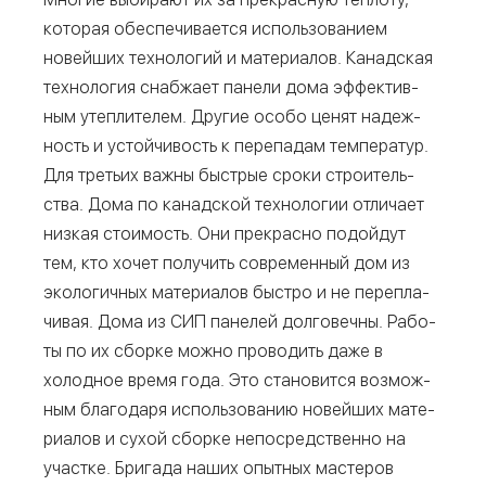
кото­рая обес­пе­чи­ва­ет­ся исполь­зо­ва­ни­ем
новей­ших тех­но­ло­гий и мате­ри­а­лов. Канад­ская
тех­но­ло­гия снаб­жа­ет пане­ли дома эффек­тив­
ным утеп­ли­те­лем. Дру­гие осо­бо ценят надеж­
ность и устой­чи­вость к пере­па­дам тем­пе­ра­тур.
Для тре­тьих важ­ны быст­рые сро­ки стро­и­тель­
ства. Дома по канад­ской тех­но­ло­гии отли­ча­ет
низ­кая сто­и­мость. Они пре­крас­но подой­дут
тем, кто хочет полу­чить совре­мен­ный дом из
эко­ло­гич­ных мате­ри­а­лов быст­ро и не пере­пла­
чи­вая. Дома из СИП пане­лей дол­го­веч­ны. Рабо­
ты по их сбор­ке мож­но про­во­дить даже в
холод­ное вре­мя года. Это ста­но­вит­ся воз­мож­
ным бла­го­да­ря исполь­зо­ва­нию новей­ших мате­
ри­а­лов и сухой сбор­ке непо­сред­ствен­но на
участ­ке. Бри­га­да наших опыт­ных масте­ров