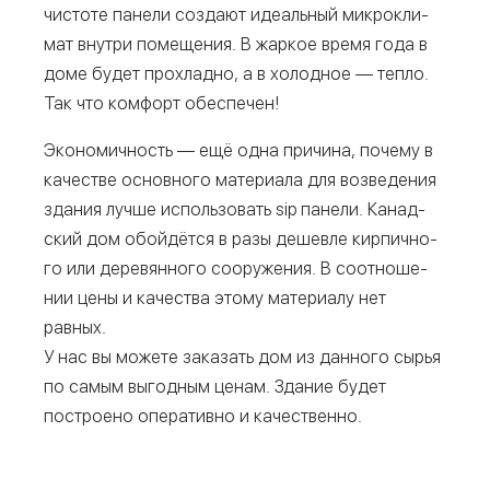
чисто­те пане­ли созда­ют иде­аль­ный мик­ро­кли­
мат внут­ри поме­ще­ния. В жар­кое вре­мя года в
доме будет про­хлад­но, а в холод­ное — теп­ло.
Так что ком­форт обеспечен!
Эко­но­мич­ность — ещё одна при­чи­на, поче­му в
каче­стве основ­но­го мате­ри­а­ла для воз­ве­де­ния
зда­ния луч­ше исполь­зо­вать sip пане­ли. Канад­
ский дом обой­дёт­ся в разы дешев­ле кир­пич­но­
го или дере­вян­но­го соору­же­ния. В соот­но­ше­
нии цены и каче­ства это­му мате­ри­а­лу нет
равных.
У нас вы може­те зака­зать дом из дан­но­го сырья
по самым выгод­ным ценам. Зда­ние будет
постро­е­но опе­ра­тив­но и качественно.