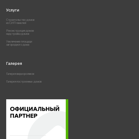
Услуги
Строительство домов
из СИП панелей
Реконструкция домов
надстройка домов
Увеличение площади
загородного дома
Галерея
Галерея видеороликов
Галерея построенных домов