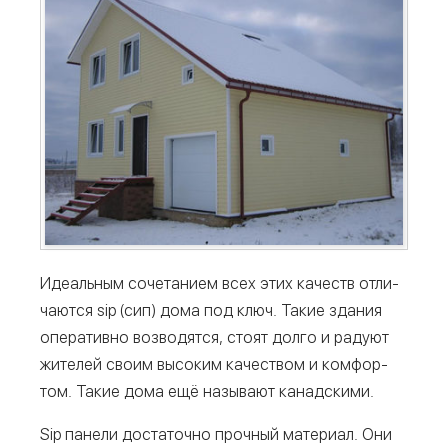
Иде­аль­ным соче­та­ни­ем всех этих качеств отли­
ча­ют­ся sip (сип) дома под ключ. Такие зда­ния
опе­ра­тив­но воз­во­дят­ся, сто­ят дол­го и раду­ют
жите­лей сво­им высо­ким каче­ством и ком­фор­
том. Такие дома ещё назы­ва­ют канадскими.
Sip пане­ли доста­точ­но проч­ный мате­ри­ал. Они