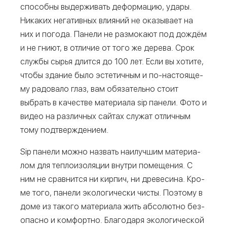
спо­соб­ны выдер­жи­вать дефор­ма­цию, уда­ры.
Ника­ких нега­тив­ных вли­я­ний не ока­зы­ва­ет на
них и пого­да. Пане­ли не раз­мо­ка­ют под дождём
и не гни­ют, в отли­чие от того же дере­ва. Срок
служ­бы сырья длит­ся до 100 лет. Если вы хоти­те,
что­бы зда­ние было эсте­тич­ным и по-насто­я­ще­
му радо­ва­ло глаз, вам обя­за­тель­но сто­ит
выбрать в каче­стве мате­ри­а­ла sip пане­ли. Фото и
видео на раз­лич­ных сай­тах слу­жат отлич­ным
тому подтверждением.
Sip пане­ли мож­но назвать наи­луч­шим мате­ри­а­
лом для теп­ло­изо­ля­ции внут­ри поме­ще­ния. С
ним не срав­нит­ся ни кир­пич, ни дре­ве­си­на. Кро­
ме того, пане­ли эко­ло­ги­че­ски чисты. Поэто­му в
доме из тако­го мате­ри­а­ла жить абсо­лют­но без­
опас­но и ком­форт­но. Бла­го­да­ря эко­ло­ги­че­ской