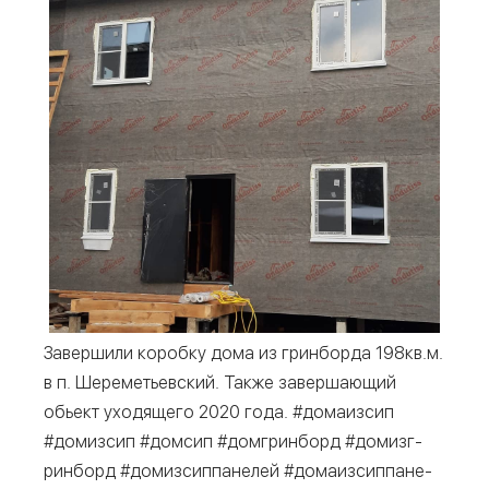
Завер­ши­ли короб­ку дома из грин­бор­да 198кв.м.
в п. Шере­ме­тьев­ский. Так­же завер­ша­ю­щий
обьект ухо­дя­ще­го 2020 года. #дома­из­сип
#домиз­сип #дом­сип #дом­грин­борд #домиз­г­
рин­борд #домиз­сип­па­не­лей #дома­из­сип­па­не­