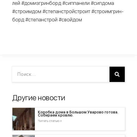
лей #домиз­г­рин­борд #сип­па­не­ли #сип­до­ма
#стро­им­дом #сте­пан­строй­стро­ит #стро­им­грин­
борд #сте­пан­строй #свой­дом
Другие новости
Коробка дома в Большом Уварово готова.
Собираем кровлю.
Читать статью »