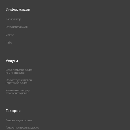
Информация
Калькулятор
О технологии СИП
Статьи
ЧаВо
Услуги
Строительство домов
из СИП панелей
Реконструкция домов
надстройка домов
Увеличение площади
загородного дома
Галерея
Галерея видеороликов
Галерея построенных домов