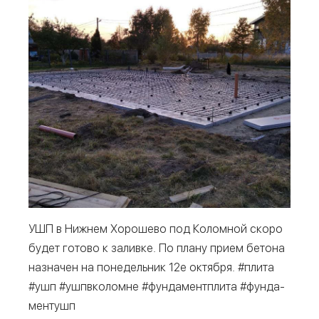
УШП в Ниж­нем Хоро­ше­во под Колом­ной ско­ро
будет гото­во к залив­ке. По пла­ну при­ем бето­на
назна­чен на поне­дель­ник 12е октяб­ря. #пли­та
#ушп #ушпвко­ломне #фун­да­мент­пли­та #фун­да­
мен­тушп