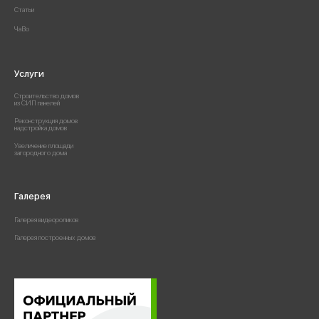
Статьи
ЧаВо
Услуги
Строительство домов
из СИП панелей
Реконструкция домов
надстройка домов
Увеличение площади
загородного дома
Галерея
Галерея видеороликов
Галерея построенных домов