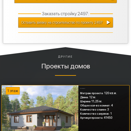
Заказать стройку 2497:
Оставить заявку на строительство по проекту 2497
ДРУГИЕ
Проекты домов
Одноэтажный дом 120...
1 этаж
120 кв.м.
Метраж проекта:
12 м.
Длина:
11,25 м.
Ширина
4
Общее кол-во комнат:
3
Количество спален:
1
Количество санузлов:
41450
Артикул проекта: