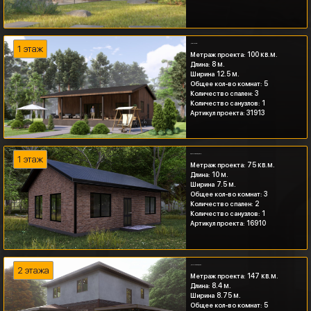
Дом 100 кв.м...
1 этаж
100 кв.м.
Метраж проекта:
8 м.
Длина:
12.5 м.
Ширина
5
Общее кол-во комнат:
3
Количество спален:
1
Количество санузлов:
31913
Артикул проекта:
Одноэтажный дом 75...
1 этаж
75 кв.м.
Метраж проекта:
10 м.
Длина:
7.5 м.
Ширина
3
Общее кол-во комнат:
2
Количество спален:
1
Количество санузлов:
16910
Артикул проекта:
Двухэтажный дом с...
2 этажа
147 кв.м.
Метраж проекта:
8.4 м.
Длина:
8.75 м.
Ширина
5
Общее кол-во комнат: