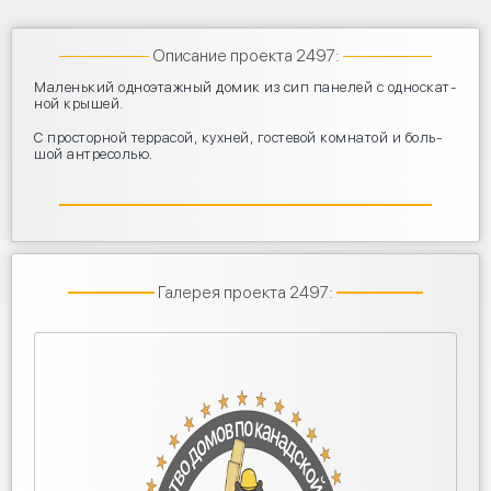
Описание проекта 2497:
Малень­кий одно­этаж­ный домик из сип пане­лей с одно­скат­
ной крышей.
С про­стор­ной тер­ра­сой, кух­ней, госте­вой ком­на­той и боль­
шой антресолью.
Галерея проекта 2497: