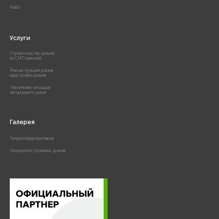
ЧаВо
Услуги
Строительство домов
из СИП панелей
Реконструкция домов
надстройка домов
Увеличение площади
загородного дома
Галерея
Галерея видеороликов
Галерея построенных домов