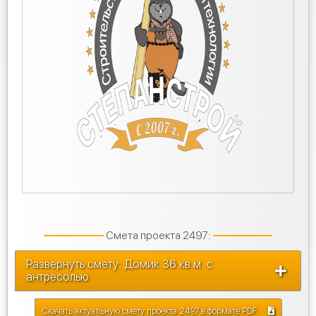
Смета проекта 2497:
Развернуть смету: Домик 36 кв.м. с
антресолью
Скачать актуальную смету проекта 2497 в формате PDF