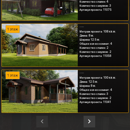
4
Количество спален:
3
Количество санузлов:
11075
Артикул проекта:
Одноэтажный дом с...
1 этаж
108 кв.м.
Метраж проекта:
8 м.
Длина:
12.5 м.
Ширина
4
Общее кол-во комнат:
2
Количество спален:
2
Количество санузлов:
11058
Артикул проекта:
Одноэтажный дом с...
1 этаж
100 кв.м.
Метраж проекта:
12.5 м.
Длина:
8 м.
Ширина
4
Общее кол-во комнат:
3
Количество спален:
2
Количество санузлов:
11041
Артикул проекта: