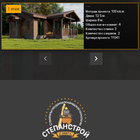
Одноэтажный дом с...
1 этаж
100 кв.м.
Метраж проекта:
12.5 м.
Длина:
8 м.
Ширина
4
Общее кол-во комнат:
3
Количество спален:
2
Количество санузлов:
11041
Артикул проекта: