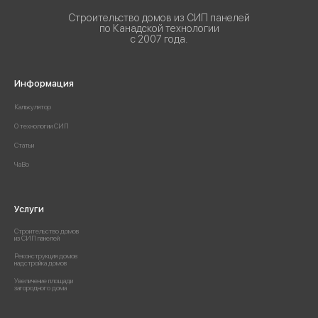
Строительство домов из СИП панелей
по Канадской технологии
с 2007 года.
Информация
Калькулятор
О технологии СИП
Статьи
ЧаВо
Услуги
Строительство домов
из СИП панелей
Реконструкция домов
надстройка домов
Увеличение площади
загородного дома