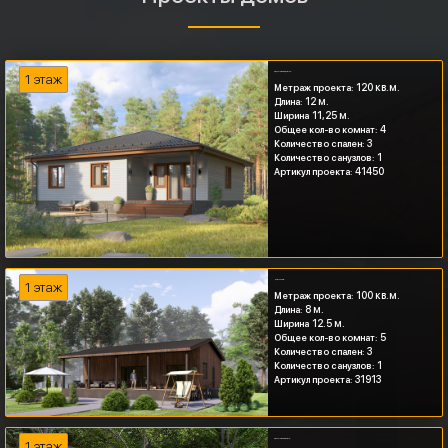
Одноэтажный дом 120...
1 этаж
120 кв.м.
Метраж проекта:
12 м.
Длина:
11,25 м.
Ширина
4
Общее кол-во комнат:
3
Количество спален:
1
Количество санузлов:
41450
Артикул проекта:
Дом 100 кв.м...
1 этаж
100 кв.м.
Метраж проекта:
8 м.
Длина:
12.5 м.
Ширина
5
Общее кол-во комнат:
3
Количество спален:
1
Количество санузлов:
31913
Артикул проекта:
Одноэтажный дом 75...
1 этаж