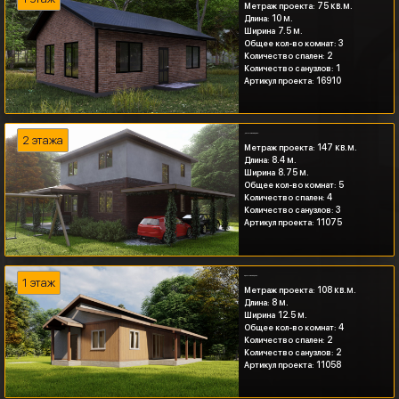
75 кв.м.
Метраж проекта:
10 м.
Длина:
7.5 м.
Ширина
3
Общее кол-во комнат:
2
Количество спален:
1
Количество санузлов:
16910
Артикул проекта:
Двухэтажный дом с...
2 этажа
147 кв.м.
Метраж проекта:
8.4 м.
Длина:
8.75 м.
Ширина
5
Общее кол-во комнат:
4
Количество спален:
3
Количество санузлов:
11075
Артикул проекта:
Одноэтажный дом с...
1 этаж
108 кв.м.
Метраж проекта:
8 м.
Длина:
12.5 м.
Ширина
4
Общее кол-во комнат:
2
Количество спален:
2
Количество санузлов:
11058
Артикул проекта: