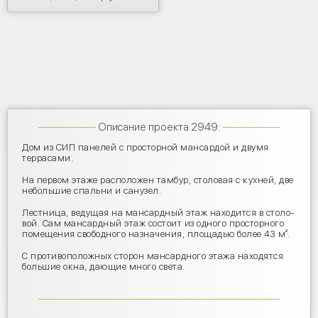
Описание проекта 2949:
Дом из СИП пане­лей с про­стор­ной ман­сар­дой и дву­мя
террасами.
На пер­вом эта­же рас­по­ло­жен там­бур, сто­ло­вая с кух­ней, две
неболь­шие спаль­ни и санузел.
Лест­ни­ца, веду­щая на ман­сард­ный этаж нахо­дит­ся в сто­ло­
вой. Сам ман­сард­ный этаж состо­ит из одно­го про­стор­но­го
поме­ще­ния сво­бод­но­го назна­че­ния, пло­ща­дью более 43 м².
С про­ти­во­по­лож­ных сто­рон ман­сард­но­го эта­жа нахо­дят­ся
боль­шие окна, даю­щие мно­го света.